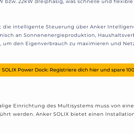
kW bzw. 22kW dreiphasig, was schnelle und flexibl
t die intelligente Steuerung über Anker Intelligen
misch an Sonnenenergieproduktion, Haushaltsver
t, um den Eigenverbrauch zu maximieren und Net
 SOLIX Power Dock: Registriere dich hier und spare 100
alige Einrichtung des Multisystems muss von einem
ührt werden. Anker SOLIX bietet einen Installation