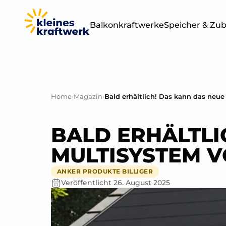
Balkonkraftwerke
Speicher & Zu
Leistung
Sets & Module
400W
Home
›
Magazin
›
Bald erhältlich! Das kann das neu
BALKONKRAF
OHNE SPEICH
800W
BALD ERHÄLTLI
1000W
MULTISYSTEM 
ANKER PRODUKTE BILLIGER
1500W
Veröffentlicht
26. August 2025
2000W