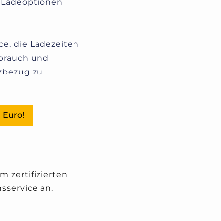
e Ladeoptionen
ce, die Ladezeiten
brauch und
zbezug zu
 Euro!
 zertifizierten
sservice an.