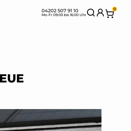
0
04202 507 91 10
Mo-Fr 09:00 bis 16:00 Uhr
SETS MIT
BANK
NEU
FLEXIBLEN
SETS
MODULEN
NEUE