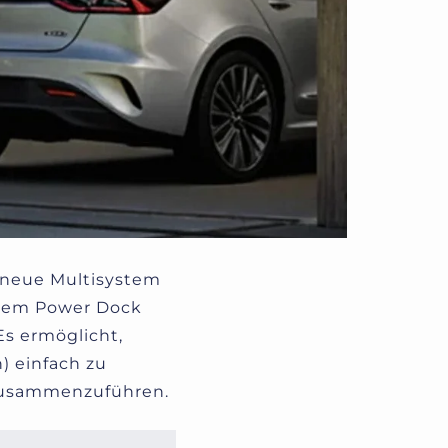
s neue Multisystem
 dem Power Dock
E
s ermöglicht,
) einfach zu
 zusammenzuführen.