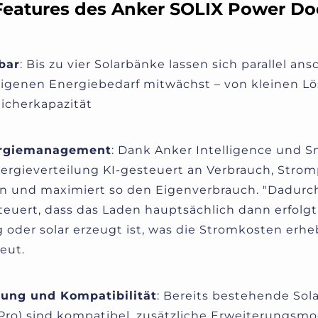
 Features des Anker SOLIX Power Do
bar
: Bis zu vier Solarbänke lassen sich parallel an
genen Energiebedarf mitwächst – von kleinen Lö
icherkapazität
nergiemanagement
: Dank Anker Intelligence und S
ergieverteilung KI-gesteuert an Verbrauch, Strom
n und maximiert so den Eigenverbrauch. "
Dadurc
teuert, dass das Laden hauptsächlich dann erfolg
oder solar erzeugt ist, was die Stromkosten erheb
eut.
tung und Kompatibilität
: Bereits bestehende Sola
 Pro) sind kompatibel, zusätzliche Erweiterungs