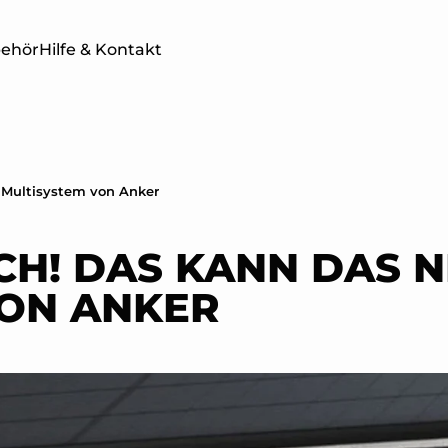
behör
Hilfe & Kontakt
e Multisystem von Anker
TWERKE
BALKONKRAFTWERKE
SOLAR
ER
MIT SPEICHER
4 PRO 
CH! DAS KANN DAS 
VON ANKER