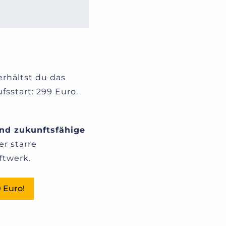
 erhältst du das
sstart: 299 Euro.
und zukunftsfähige
r starre
ftwerk.
 Euro!