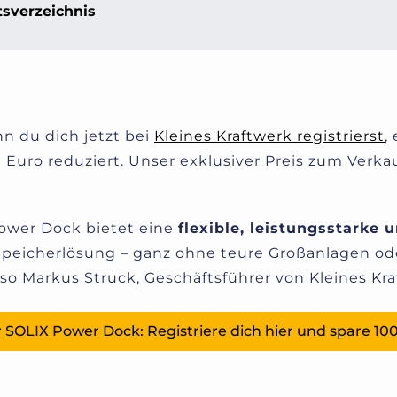
tsverzeichnis
n du dich jetzt bei
Kleines Kraftwerk registrierst
,
uro reduziert. Unser exklusiver Preis zum Verkauf
ower Dock bietet eine
flexible, leistungsstarke 
Speicherlösung – ganz ohne teure Großanlagen ode
o Markus Struck, Geschäftsführer von Kleines Kra
 SOLIX Power Dock: Registriere dich hier und spare 100