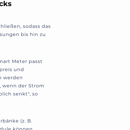
cks
schließen, sodass das
sungen bis hin zu
mart Meter passt
preis und
h werden
t, wenn der Strom
lich senkt", so
rbänke (z. B.
module können