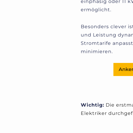
einphasig oder 11 
ermöglicht.
Besonders clever is
und Leistung dyna
Stromtarife anpass
minimieren.
Anker
Wichtig:
Die erstm
Elektriker durchgef