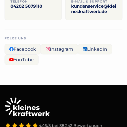
TELEFON
E-MAIL & SUPPORT
04202 5079110
kundenservice@
klei
neskraftwerk.de
FOLGE UNS
Facebook
Instagram
LinkedIn
YouTube
4,46/5
bei
38.242
Bewertungen