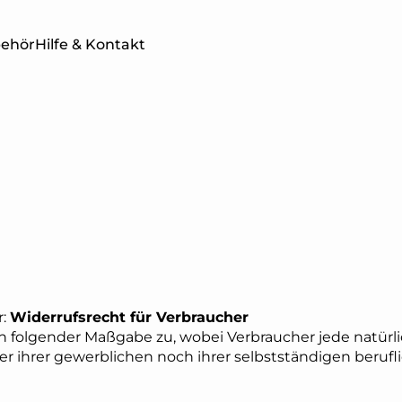
behör
Hilfe & Kontakt
TWERKE
BALKONKRAFTWERKE
SOLAR
ER
MIT SPEICHER
4 PRO 
r:
Widerrufsrecht für Verbraucher
 folgender Maßgabe zu, wobei Verbraucher jede natürlic
r ihrer gewerblichen noch ihrer selbstständigen beruf