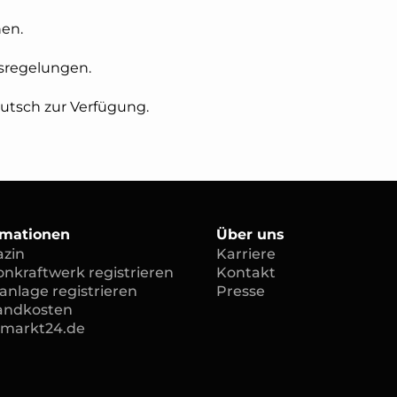
hen.
gsregelungen.
eutsch zur Verfügung.
rmationen
Über uns
zin
Karriere
onkraftwerk registrieren
Kontakt
anlage registrieren
Presse
andkosten
rmarkt24.de