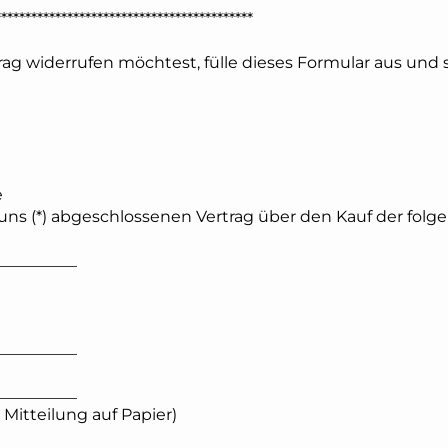
*******************************************
rag widerrufen möchtest, fülle dieses Formular aus und 
e
r/uns (*) abgeschlossenen Vertrag über den Kauf der fol
__________
__________
__________
 Mitteilung auf Papier)