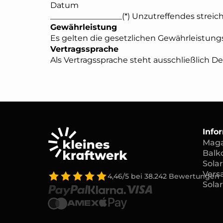
Datum
__________________(*) Unzutreffendes streic
Gewährleistung
Es gelten die gesetzlichen Gewährleistun
Vertragssprache
Als Vertragssprache steht ausschließlich D
Info
Maga
Balk
Solar
Vers
4,46/5
bei
38.242
Bewertungen
Sola