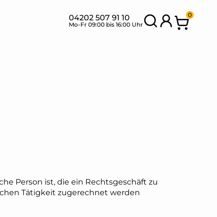
0
04202 507 91 10
Mo-Fr 09:00 bis 16:00 Uhr
SETS MIT
BANK
NEU
FLEXIBLEN
SETS
MODULEN
he Person ist, die ein Rechtsgeschäft zu
lichen Tätigkeit zugerechnet werden