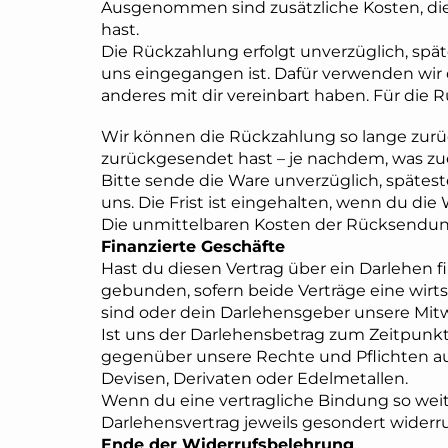
Ausgenommen sind zusätzliche Kosten, die 
hast.
Die Rückzahlung erfolgt unverzüglich, spä
uns eingegangen ist. Dafür verwenden wir d
anderes mit dir vereinbart haben. Für die
Wir können die Rückzahlung so lange zurüc
zurückgesendet hast – je nachdem, was zuer
Bitte sende die Ware unverzüglich, spätes
uns. Die Frist ist eingehalten, wenn du die
Die unmittelbaren Kosten der Rücksendung
Finanzierte Geschäfte
Hast du diesen Vertrag über ein Darlehen f
gebunden, sofern beide Verträge eine wirtsc
sind oder dein Darlehensgeber unsere Mitw
Ist uns der Darlehensbetrag zum Zeitpunk
gegenüber unsere Rechte und Pflichten aus 
Devisen, Derivaten oder Edelmetallen.
Wenn du eine vertragliche Bindung so weit
Darlehensvertrag jeweils gesondert widerru
Ende der Widerrufsbelehrung