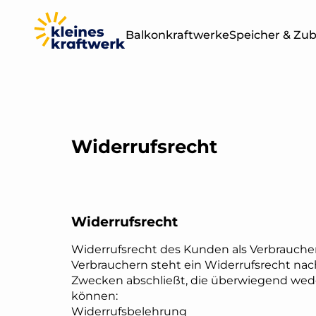
Balkonkraftwerke
Speicher & Zu
Leistung
Sets & Module
400W
BALKONKRAF
Widerrufsrecht
OHNE SPEICH
800W
1000W
Widerrufsrecht
1500W
Widerrufsrecht des Kunden als Verbrauche
Verbrauchern steht ein Widerrufsrecht nach
Zwecken abschließt, die überwiegend wede
2000W
können:
Widerrufsbelehrung