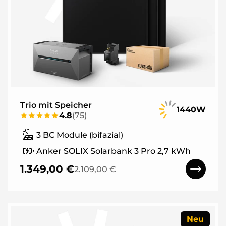
Trio mit Speicher
1440W
4.8
(
75
)
3 BC Module (bifazial)
Anker SOLIX Solarbank 3 Pro 2,7 kWh
1.349,00 €
2.109,00 €
Neu