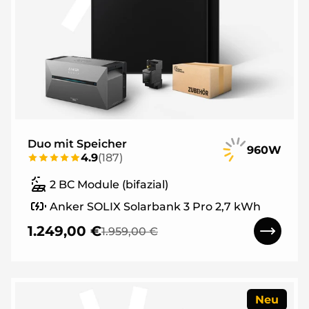
Duo mit Speicher
960W
4.9
(
187
)
2 BC Module (bifazial)
Anker SOLIX Solarbank 3 Pro 2,7 kWh
1.249,00 €
1.959,00 €
Neu