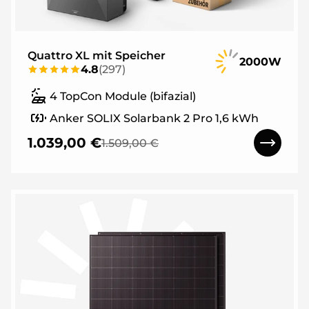
Quattro XL mit Speicher
2000W
4.8
(
297
)
4 TopCon Module (bifazial)
Anker SOLIX Solarbank 2 Pro 1,6 kWh
1.039,00 €
1.509,00 €