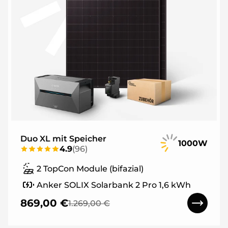
Duo XL mit Speicher
1000W
4.9
(
96
)
2 TopCon Module (bifazial)
Anker SOLIX Solarbank 2 Pro 1,6 kWh
869,00 €
1.269,00 €