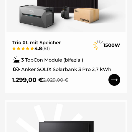
Trio XL mit Speicher
1500W
4.8
(
81
)
3 TopCon Module (bifazial)
Anker SOLIX Solarbank 3 Pro 2,7 kWh
1.299,00 €
2.029,00 €