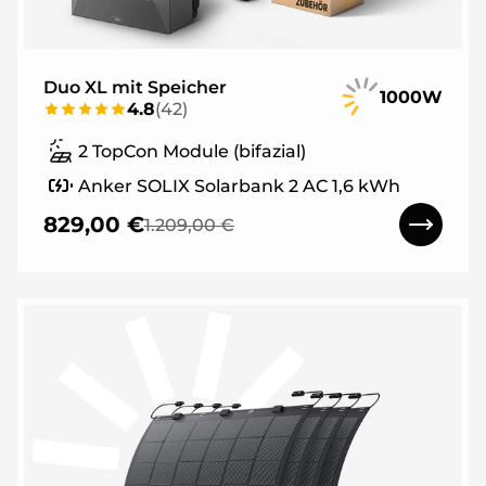
Duo XL mit Speicher
1000W
4.8
(
42
)
2 TopCon Module (bifazial)
Anker SOLIX Solarbank 2 AC 1,6 kWh
829,00 €
1.209,00 €