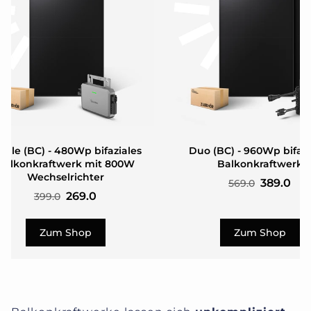
ngle (BC) - 480Wp bifaziales
Duo (BC) - 960Wp bifazi
Balkonkraftwerk mit 800W
Balkonkraftwerk
Wechselrichter
389.0
569.0
269.0
399.0
Zum Shop
Zum Shop