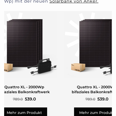
Wp) mit der neuen
Solarbank von Anker.
Quattro XL - 2000Wp
Quattro XL - 2000W
bifaziales Balkonkraftwerk
bifaziales Balkonkraft
539.0
539.0
789.0
789.0
Mehr zum Produkt
Mehr zum Produkt