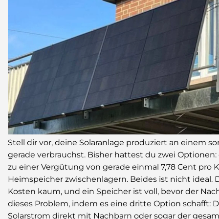
4000W
Stell dir vor, deine Solaranlage produziert an einem 
gerade verbrauchst. Bisher hattest du zwei Optionen:
zu einer Vergütung von gerade einmal 7,78 Cent pro K
Heimspeicher zwischenlagern. Beides ist nicht ideal.
Kosten kaum, und ein Speicher ist voll, bevor der Na
dieses Problem, indem es eine dritte Option schafft:
Solarstrom direkt mit Nachbarn oder sogar der gesamt