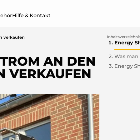
behör
Hilfe & Kontakt
Inhaltsverzeichni
n verkaufen
Energy Sh
STROM AN DEN
Was man t
TWERKE
BALKONKRAFTWERKE
SOLAR
Energy Sh
ER
MIT SPEICHER
4 PRO 
N VERKAUFEN