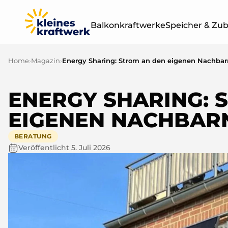
Balkonkraftwerke
Speicher & Zu
Home
›
Magazin
›
Energy Sharing: Strom an den eigenen Nachbar
Leistung
Sets & Module
400W
ENERGY SHARING: 
BALKONKRAF
OHNE SPEICH
EIGENEN NACHBAR
800W
BERATUNG
1000W
Veröffentlicht
5. Juli 2026
1500W
2000W