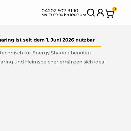
0
04202 507 91 10
Mo-Fr 09:00 bis 16:00 Uhr
s
aring ist seit dem 1. Juni 2026 nutzbar
echnisch für Energy Sharing benötigt
SETS MIT
BANK
NEU
aring und Heimspeicher ergänzen sich ideal
FLEXIBLEN
SETS
MODULEN