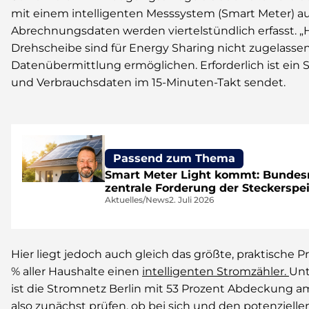
mit einem intelligenten Messsystem (Smart Meter) au
Abrechnungsdaten werden viertelstündlich erfasst. „
Drehscheibe sind für Energy Sharing nicht zugelassen
Datenübermittlung ermöglichen. Erforderlich ist ein
und Verbrauchsdaten im 15-Minuten-Takt sendet.
Passend zum Thema
Smart Meter Light kommt: Bundes
zentrale Forderung der Steckerspei
Aktuelles/News
2. Juli 2026
Hier liegt jedoch auch gleich das größte, praktische 
% aller Haushalte einen
intelligenten Stromzähler.
Unt
ist die Stromnetz Berlin mit 53 Prozent Abdeckung am 
also zunächst prüfen, ob bei sich und den potenziel