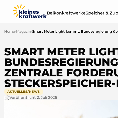
Balkonkraftwerke
Speicher & Zu
Home
›
Magazin
›
Leistung
Sets & Module
400W
SMART METER LIGH
BALKONKRAF
OHNE SPEICH
BUNDESREGIERUNG
800W
ZENTRALE FORDER
1000W
STECKERSPEICHER-
1500W
AKTUELLES/NEWS
Veröffentlicht
2. Juli 2026
2000W