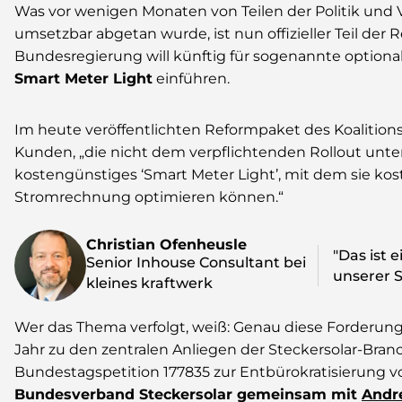
Was vor wenigen Monaten von Teilen der Politik und
umsetzbar abgetan wurde, ist nun offizieller Teil der
Bundesregierung will künftig für sogenannte optiona
Smart Meter Light
einführen.
Im heute veröffentlichten Reformpaket des Koalitions
Kunden, „die nicht dem verpflichtenden Rollout unterf
kostengünstiges ‘Smart Meter Light’, mit dem sie kos
Stromrechnung optimieren können.“
Christian Ofenheusle
"Das ist 
Senior Inhouse Consultant bei
unserer S
kleines kraftwerk
Wer das Thema verfolgt, weiß: Genau diese Forderun
Jahr zu den zentralen Anliegen der Steckersolar-Bra
Bundestagspetition 177835 zur Entbürokratisierung v
Bundesverband Steckersolar gemeinsam mit
Andr