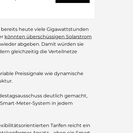
 bereits heute viele Gigawattstunden
er
könnten überschüssigen Solarstrom
t wieder abgeben. Damit würden sie
rn gleichzeitig die Verteilnetze
ariable Preissignale wie dynamische
uktur.
ndestagsausschuss deutlich gemacht,
-Smart-Meter-System in jedem
xibilitätsorientierten Tarifen reicht ein
htskonformer Ansatz – eben ein Smart