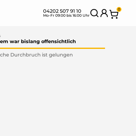
0
04202 507 91 10
Mo-Fr 09:00 bis 16:00 Uhr
s
em war bislang offensichtlich
ische Durchbruch ist gelungen
SETS MIT
BANK
NEU
FLEXIBLEN
SETS
MODULEN