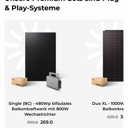
& Play-Systeme
Single (BC) - 480Wp bifaziales
Duo XL - 1000Wp 
Balkonkraftwerk mit 800W
Balkonkraf
Wechselrichter
349
509.0
269.0
399.0