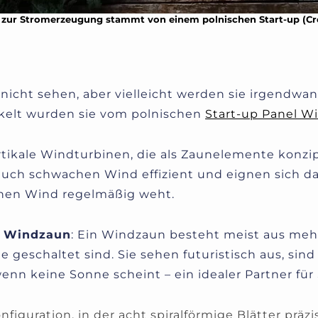
e zur Stromerzeugung stammt von einem polnischen Start-up (Cr
icht sehen, aber vielleicht werden sie irgendwann
kelt wurden sie vom polnischen
Start-up Panel W
ikale Windturbinen, die als Zaunelemente konzipi
n auch schwachen Wind effizient und eignen sich 
enen Wind regelmäßig weht.
in Windzaun
: Ein Windzaun besteht meist aus meh
he geschaltet sind. Sie sehen futuristisch aus, sin
nn keine Sonne scheint – ein idealer Partner für 
nfiguration, in der acht spiralförmige Blätter präz