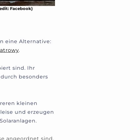
edit: Facebook)
 eine Alternative:
iatrowy
.
ert sind. Ihr
dadurch besonders
reren kleinen
d leise und erzeugen
Solaranlagen.
ise angeordnet sind,