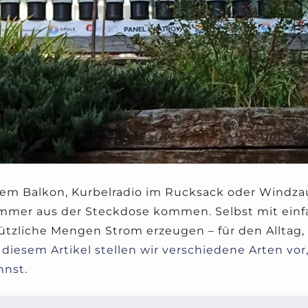
dem Balkon, Kurbelradio im Rucksack oder Windza
mmer aus der Steckdose kommen. Selbst mit einf
ützliche Mengen Strom erzeugen – für den Alltag, d
n diesem Artikel stellen wir verschiedene Arten vor
nnst.