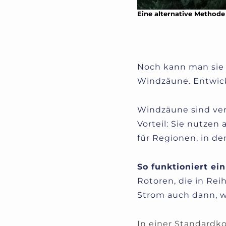
Eine alternative Method
Noch kann man sie n
Windzäune. Entwic
Windzäune sind vert
Vorteil: Sie nutze
für Regionen, in d
So funktioniert e
Rotoren, die in Rei
Strom auch dann, we
In einer Standardko