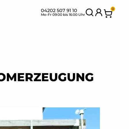
0
04202 507 91 10
Mo-Fr 09:00 bis 16:00 Uhr
SETS MIT
BANK
NEU
FLEXIBLEN
SETS
MODULEN
ROMERZEUGUNG