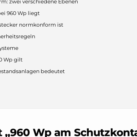
m: zwei verschiedene Ebenen
ei 960 Wp liegt
stecker normkonform ist
herheitsregeln
ysteme
0 Wp gilt
estandsanlagen bedeutet
 „960 Wp am Schutzkonta