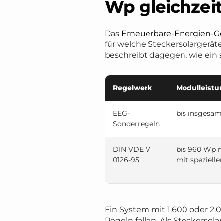
Wp gleichzeit
Das
Erneuerbare-Energien-G
für welche Steckersolargerät
beschreibt dagegen, wie ein s
Regelwerk
Modulleistu
EEG-
bis insgesa
Sonderregeln
DIN VDE V
bis 960 Wp m
0126-95
mit speziell
Ein System mit 1.600 oder 2
Regeln fallen. Als Steckerso