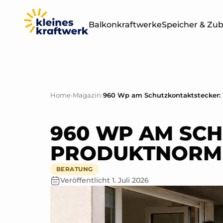
Balkonkraftwerke
Speicher & Zu
Leistung
Sets & Module
400W
Home
›
Magazin
›
BALKONKRAF
OHNE SPEICH
800W
960 WP AM SCH
1000W
PRODUKTNORM 
BERATUNG
1500W
Veröffentlicht
1. Juli 2026
2000W