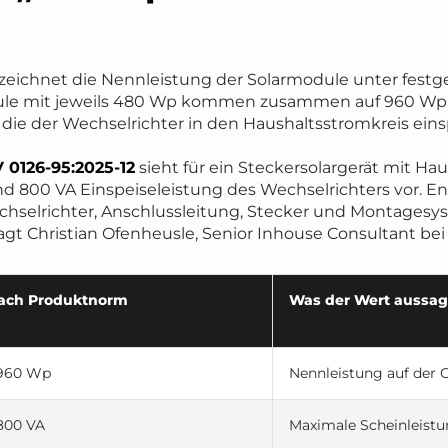
zeichnet die Nennleistung der Solarmodule unter festg
le mit jeweils 480 Wp kommen zusammen auf 960 Wp. D
 die der Wechselrichter in den Haushaltsstromkreis eins
 0126-95:2025-12
sieht für ein Steckersolargerät mit H
800 VA Einspeiseleistung des Wechselrichters vor. Ent
chselrichter, Anschlussleitung, Stecker und Montagesy
gt Christian Ofenheusle, Senior Inhouse Consultant be
ach Produktnorm
Was der Wert aussag
960 Wp
Nennleistung auf der 
800 VA
Maximale Scheinleistu