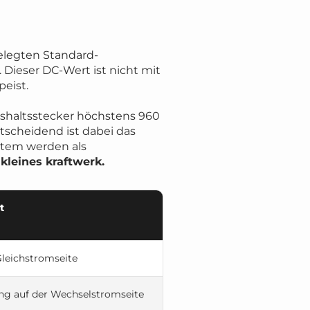
elegten Standard-
ieser DC-Wert ist nicht mit
peist.
aushaltsstecker höchstens 960
scheidend ist dabei das
stem werden als
i
kleines kraftwerk.
t
Gleichstromseite
ng auf der Wechselstromseite