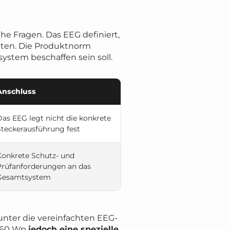
e Fragen. Das EEG definiert,
elten. Die Produktnorm
ystem beschaffen sein soll.
Anschluss
Das EEG legt nicht die konkrete
Steckerausführung fest
Konkrete Schutz- und
Prüfanforderungen an das
Gesamtsystem
unter die vereinfachten EEG-
 960 Wp
jedoch eine spezielle