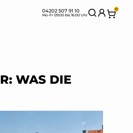
0
04202 507 91 10
Mo-Fr 09:00 bis 16:00 Uhr
SETS MIT
BANK
NEU
FLEXIBLEN
SETS
MODULEN
R: WAS DIE