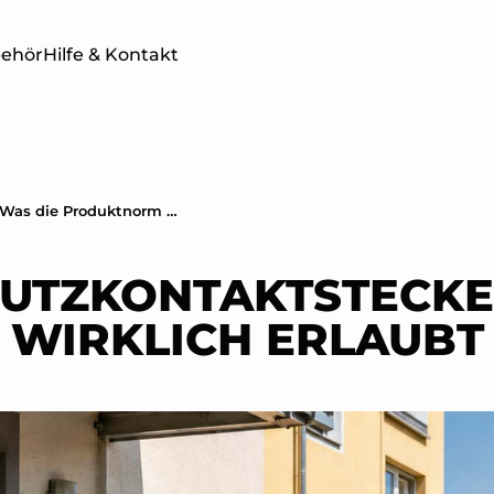
behör
Hilfe & Kontakt
960 Wp am Schutzkontaktstecker: Was die Produktnorm wirklich erlaubt
TWERKE
BALKONKRAFTWERKE
SOLAR
ER
MIT SPEICHER
4 PRO 
UTZKONTAKTSTECKE
WIRKLICH ERLAUBT