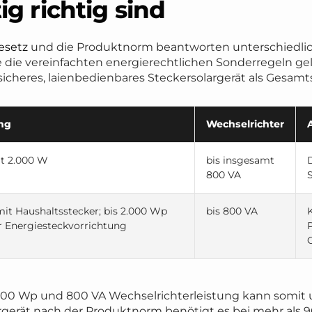
ig richtig sind
esetz
und die Produktnorm beantworten unterschiedlich
e die vereinfachten energierechtlichen Sonderregeln g
icheres, laienbedienbares Steckersolargerät als Gesamts
ng
Wechselrichter
mt 2.000 W
bis insgesamt
800 VA
it Haushaltsstecker; bis 2.000 Wp
bis 800 VA
er Energiesteckvorrichtung
.000 Wp und 800 VA Wechselrichterleistung kann somit 
largerät nach der Produktnorm benötigt es bei mehr als