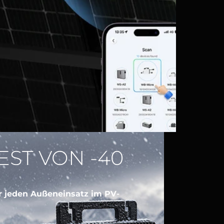
ST VON -40
für jeden Außeneinsatz im PV-