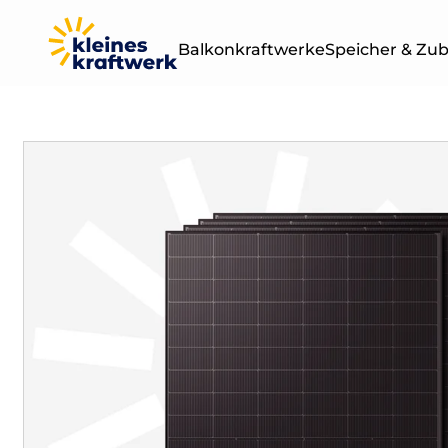
Balkonkraftwerke
Speicher & Zu
Leistung
Sets & Module
400W
BALKONKRAF
OHNE SPEICH
800W
1000W
1500W
2000W