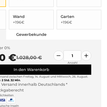
Wand
Garten
+196€
+196€
Gewerbekunde
er 0%
0 €
1.028,00 €
Anzahl
In den Warenkorb
ersand zwischen
Freitag, 14. August
und
Mittwoch, 26. August
.
b
2 Std. 32 Min
.
 Versand innerhalb Deutschlands *
ckgaberecht
ichkeiten
tsche Inseln