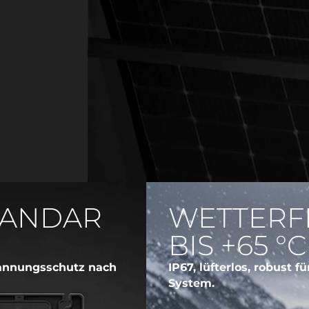
TANDAR
WETTERFE
BIS +65 °C
pannungsschutz nach
IP67, lüfterlos, robust 
System.