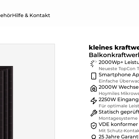
behör
Hilfe & Kontakt
kleines kraftw
Balkonkraftwer
TWERKE
BALKONKRAFTWERKE
SOLAR
2000Wp+ Leistun
ER
MIT SPEICHER
4 PRO 
Neueste TopCon T
Smartphone A
Einfache Überwac
2000W Wechsel
Hoymiles Mikrowe
2250W Eingang 
Für optimale Lei
Statisch geprü
Montagesysteme 
VDE konformer 
Mit Schutz-Konta
25 Jahre Garant