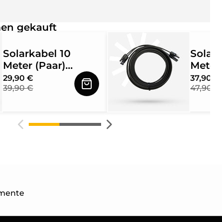
en gekauft
Solarkabel 10
Solark
Meter (Paar)
Meter 
4mm² mit MC4
4mm²
29,90 €
37,90 €
39,90 €
47,90 €
Solarstecker
Solars
beidseitig
beidse
montiert
monti
mente