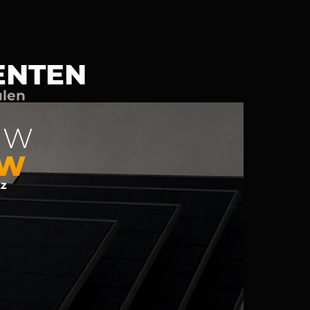
ENTEN
ulen
 W
 W
tz