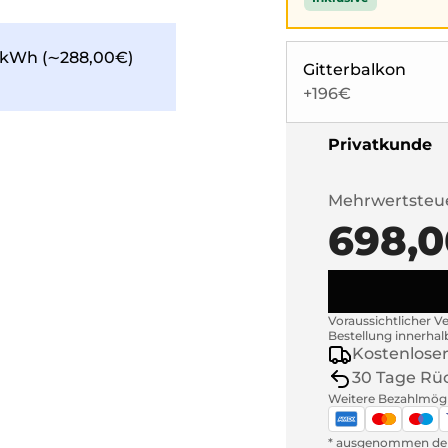
kWh (∼288,00€)
Gitterbalkon
+196€
Privatkunde
Mehrwertsteu
698,0
Voraussichtlicher V
Bestellung innerhal
Kostenloser
30 Tage Rü
Weitere Bezahlmögl
* ausgenommen deu