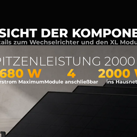
SICHT DER KOMPON
ails zum Wechselrichter und den XL Mod
PITZENLEISTUNG 2000
680 W
4
2000
arstrom Maximum
Module anschließbar
ins Hausne