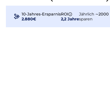
10-Jahres-Ersparnis
ROI
Jährlich
∼2000 
2.880€
2,2 Jahre
sparen