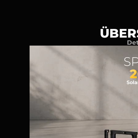
ÜBER
Det
S
2
Sol