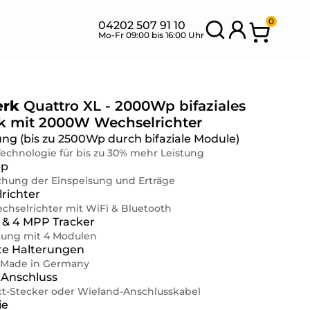
0
04202 507 91 10
Mo-Fr 09:00 bis 16:00 Uhr
erk
Quattro XL - 2000Wp bifaziales
k mit 2000W Wechselrichter
SETS MIT
BANK
g (bis zu 2500Wp durch bifaziale Module)
NEU
FLEXIBLEN
SETS
echnologie für bis zu 30% mehr Leistung
MODULEN
pp
hung der Einspeisung und Erträge
richter
chselrichter mit WiFi & Bluetooth
& 4 MPP Tracker
stung mit 4 Modulen
fte Halterungen
Made in Germany
Anschluss
kt-Stecker oder Wieland-Anschlusskabel
ie