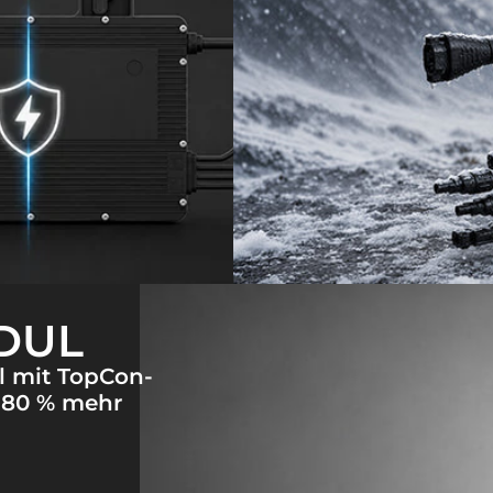
DUL
l mit TopCon-
u 80 % mehr