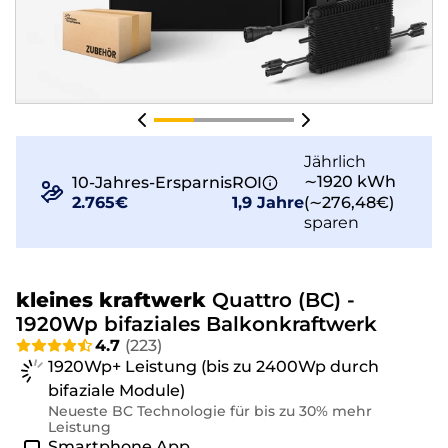
Jährlich
∼1920 kWh
10-Jahres-Ersparnis
ROI
2.765€
1,9 Jahre
(∼276,48€)
sparen
kleines kraftwerk
Quattro (BC) -
1920Wp bifaziales Balkonkraftwerk
4.7
(
223
)
1920Wp+ Leistung (bis zu 2400Wp durch
bifaziale Module)
Neueste BC Technologie für bis zu 30% mehr
Leistung
Smartphone App