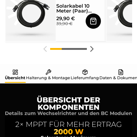
Solarkabel 10
Meter (Paar)
4mm² mit MC4
29,90 €
Solarstecker
39,90 €
beidseitig
montiert
Übersicht
Halterung & Montage
Lieferumfang
Daten & Dokumen
ÜBERSICHT DER
KOMPONENTEN
Details zum Wechselrichter und den BC Modulen
2× MPPT FÜR MEHR ERTRAG
2000 W