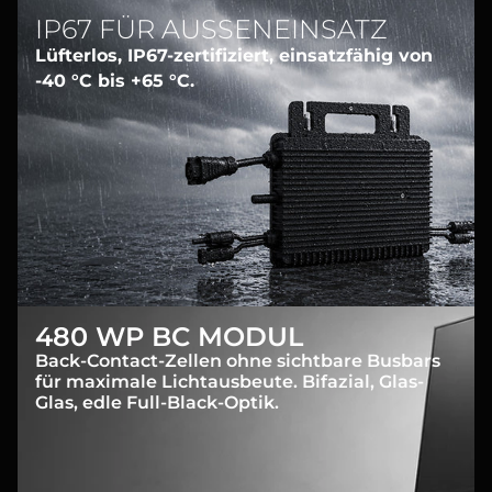
IP67 FÜR AUSSENEINSATZ
Lüfterlos, IP67-zertifiziert, einsatzfähig von
-40 °C bis +65 °C.
480 WP BC MODUL
Back-Contact-Zellen ohne sichtbare Busbars
für maximale Lichtausbeute. Bifazial, Glas-
Glas, edle Full-Black-Optik.