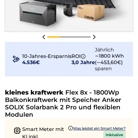
Jährlich
∼1800 kWh
10-Jahres-Ersparnis
ROI
4.536€
3,0 Jahre
(∼453,60€)
sparen
kleines kraftwerk
Flex 8x - 1800Wp
Balkonkraftwerk mit Speicher Anker
SOLIX Solarbank 2 Pro und flexiblen
Modulen
Was leistet ein Smart Meter?
Smart Meter mit
Inklusive
KI inkl.