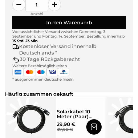
Anzahl
In den Warenkorb
Voraussichtlicher Versand zwischen
Donnerstag, 3.
September
und
Montag, 14. September
.
Bestellung innerhalb
15 Std. 23 Min
.
Kostenloser Versand innerhalb
Deutschlands *
30 Tage Rückgaberecht
Weitere Bezahlmöglichkeiten
* ausgenommen deutsche Inseln
Häufig zusammen gekauft
Solarkabel 10
Meter (Paar)
4mm² mit MC4
29,90 €
Solarstecker
39,90 €
beidseitig
montiert