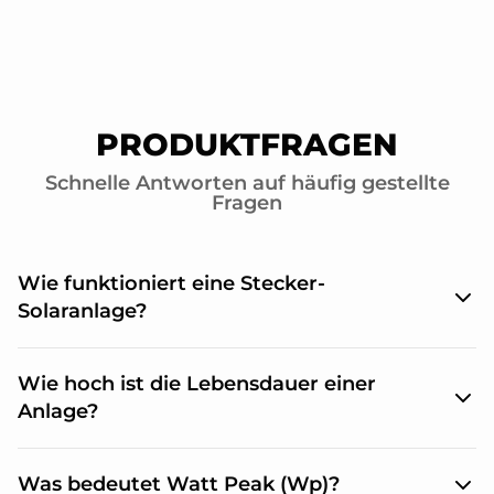
PRODUKTFRAGEN
Schnelle Antworten auf häufig gestellte
Fragen
Wie funktioniert eine Stecker-
Solaranlage?
Die Solarmodule produzieren mit der Kraft der
Wie hoch ist die Lebensdauer einer
Sonne Gleichstrom. Der an den Modulen
angeschlossene Mikrowechselrichter wandelt den
Anlage?
Gleichstrom in Wechselstrom um. Dieser
haushaltsübliche Strom wird über das
Die Solarmodule haben eine Leistungsgarantie von
Stromanschlusskabel vom Wechselrichter in eine
Was bedeutet Watt Peak (Wp)?
30 Jahren und der Wechselrichter hat eine