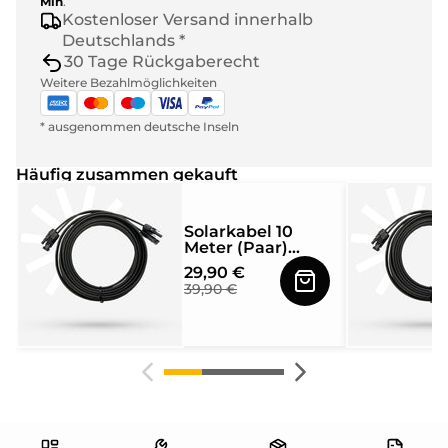
Min
.
Kostenloser Versand innerhalb
Deutschlands *
30 Tage Rückgaberecht
Weitere Bezahlmöglichkeiten
* ausgenommen deutsche Inseln
Häufig zusammen gekauft
Solarkabel 10
Meter (Paar)
4mm² mit MC4
29,90 €
Solarstecker
39,90 €
beidseitig
montiert