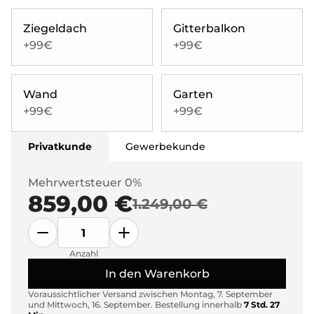
Ziegeldach
Gitterbalkon
+99€
+99€
Wand
Garten
+99€
+99€
Privatkunde
Gewerbekunde
Mehrwertsteuer 0%
859,00 €
1.249,00 €
Anzahl
In den Warenkorb
Voraussichtlicher Versand zwischen
Montag, 7. September
und
Mittwoch, 16. September
.
Bestellung innerhalb
7 Std. 27