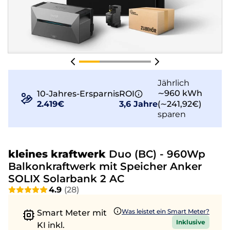
Jährlich
∼960 kWh
10-Jahres-Ersparnis
ROI
2.419€
3,6 Jahre
(∼241,92€)
sparen
kleines kraftwerk
Duo (BC) - 960Wp
Balkonkraftwerk mit Speicher Anker
SOLIX Solarbank 2 AC
4.9
(
28
)
Was leistet ein Smart Meter?
Smart Meter mit
Inklusive
KI inkl.