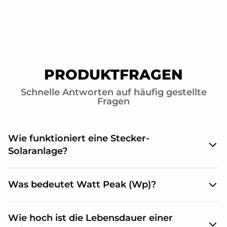
PRODUKTFRAGEN
Schnelle Antworten auf häufig gestellte
Fragen
Wie funktioniert eine Stecker-
Solaranlage?
Die Solarmodule produzieren mit der Kraft der
Was bedeutet Watt Peak (Wp)?
Sonne Gleichstrom. Der an den Modulen
angeschlossene Mikrowechselrichter wandelt den
Gleichstrom in Wechselstrom um. Dieser
Die maximal produzierbare elektrische Leistung
Wie hoch ist die Lebensdauer einer
haushaltsübliche Strom wird über das
von Photovoltaikmodulen wird in Watt Peak