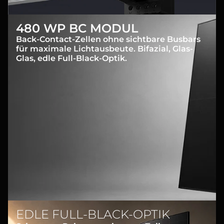
480 WP BC MODUL
Back-Contact-Zellen ohne sichtbare Busbars
für maximale Lichtausbeute. Bifazial, Glas-
Glas, edle Full-Black-Optik.
EDLE FULL-BLACK-OPTIK