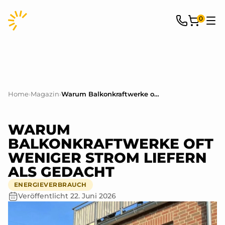
0
Home
›
Magazin
›
Warum Balkonkraftwerke oft weniger Strom liefern als gedacht
WARUM
BALKONKRAFTWERKE OFT
WENIGER STROM LIEFERN
ALS GEDACHT
ENERGIEVERBRAUCH
Veröffentlicht
22. Juni 2026