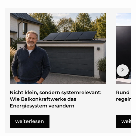
Nicht klein, sondern systemrelevant:
Rund 50
Wie Balkonkraftwerke das
regelmä
Energiesystem verändern
weiterlesen
weite