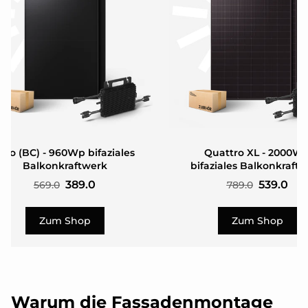
uo (BC) - 960Wp bifaziales
Quattro XL - 2000W
Balkonkraftwerk
bifaziales Balkonkraft
389.0
539.0
569.0
789.0
Zum Shop
Zum Shop
Warum die Fassadenmontage