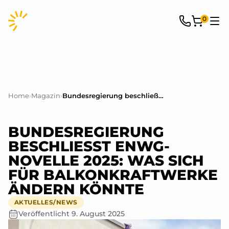
0
Home
›
Magazin
›
Bundesregierung beschließt EnWG-Novelle 2025: Was sich für Balkonkraftwerke ändern könnte
BUNDESREGIERUNG
BESCHLIESST ENWG-N
OVELLE 2025: WAS SICH F
ÜR BALKONKRAFTWERKE Ä
NDERN KÖNNTE
AKTUELLES/NEWS
Veröffentlicht
9. August 2025