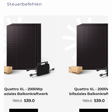
Steuerbefehlen
Quattro XL - 2000Wp
Quattro XL - 2000W
bifaziales Balkonkraftwerk
bifaziales Balkonkraft
539.0
539.0
789.0
789.0