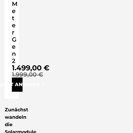
M
e
t
e
r
G
e
n
2
1.499,00 €
1.999,00 €
DUKT ANSEHEN
Zunächst
wandeln
die
Solarmodule