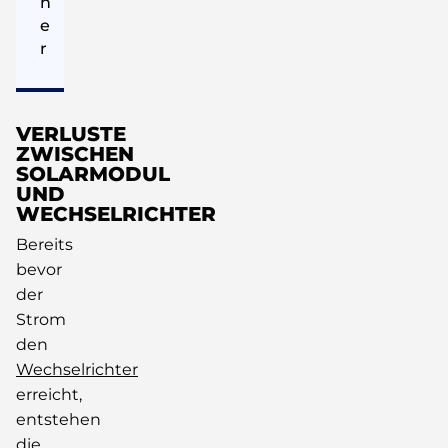
h
e
r
VERLUSTE
ZWISCHEN
SOLARMODUL
UND
WECHSELRICHTER
Bereits
bevor
der
Strom
den
Wechselrichter
erreicht,
entstehen
die