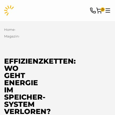
0
Home
›
Magazin
›
Effizienzketten: Wo geht Energie im Speicher-System verloren?
EFFIZIENZKETTEN:
WO
GEHT
ENERGIE
IM
SPEICHER-
SYSTEM
VERLOREN?