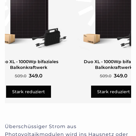
Duo XL - 1000Wp bifaziales
Duo XL - 1000Wp bifazi
Balkonkraftwerk
Balkonkraftwerk
349.0
349.0
509.0
509.0
Stark reduziert
Stark reduziert
Überschüssiger Strom aus
Photovoltaikmodulen wird ins Hausnetz oder