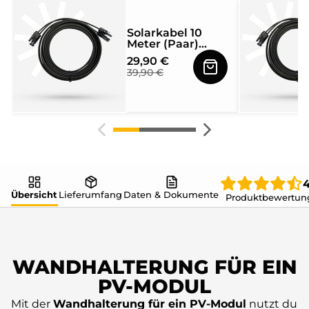
Solarkabel 10
Meter (Paar)
4mm² mit MC4
29,90 €
Solarstecker
39,90 €
beidseitig
montiert
4
Übersicht
Lieferumfang
Daten & Dokumente
Produktbewertun
WANDHALTERUNG FÜR EIN
PV-MODUL
Mit der
Wandhalterung für ein PV-Modul
nutzt du