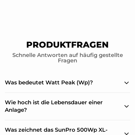
PRODUKTFRAGEN
Schnelle Antworten auf häufig gestellte
Fragen
Was bedeutet Watt Peak (Wp)?
Die maximal produzierbare elektrische Leistung
Wie hoch ist die Lebensdauer einer
von Photovoltaikmodulen wird in Watt Peak
angegeben. Dies sind jedoch theoretische
Anlage?
Prüfstandwerte. In der Praxis liegt die maximale
Leistung immer leicht darunter. Dennoch bedeutet
Die Solarmodule haben eine Leistungsgarantie von
dies, je höher die Wp-Leistung der Module, umso
Was zeichnet das SunPro 500Wp XL-
30 Jahren und der Wechselrichter hat eine