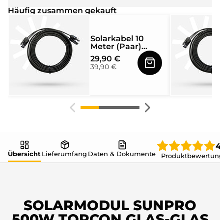
Häufig zusammen gekauft
Solarkabel 10
Meter (Paar)
4mm² mit MC4
29,90 €
Solarstecker
39,90 €
beidseitig
montiert
4
Übersicht
Lieferumfang
Daten & Dokumente
Produktbewertun
SOLARMODUL SUNPRO
500W TOPCON GLAS-GLAS