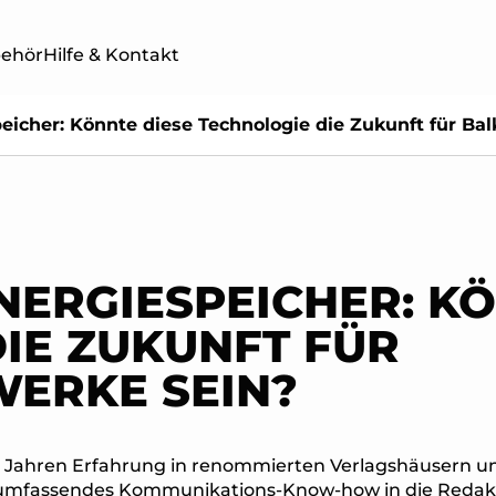
behör
Hilfe & Kontakt
eicher: Könnte diese Technologie die Zukunft für Bal
TWERKE
BALKONKRAFTWERKE
SOLAR
ER
MIT SPEICHER
4 PRO 
ERGIESPEICHER: KÖ
IE ZUKUNFT FÜR
ERKE SEIN?
25 Jahren Erfahrung in renommierten Verlagshäuser
 umfassendes Kommunikations-Know-how in die Redak