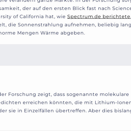
ere verändern ganze Märkte. In der Forschung sor
amkeit, der auf den ersten Blick fast nach Science
sity of California hat, wie
Spectrum.de berichtete
lt, die Sonnenstrahlung aufnehmen, beliebig lan
n enorme Mengen Wärme abgeben.
 der Forschung zeigt, dass sogenannte molekulare
edichten erreichen könnten, die mit Lithium-Ione
er sie in Einzelfällen übertreffen. Aber dies bisla