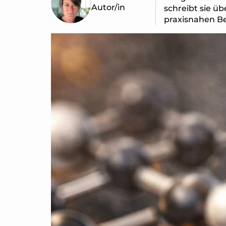
4000W
Autor/in
schreibt sie ü
praxisnahen Be