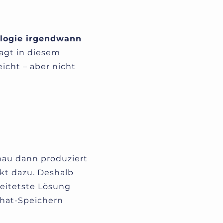
ologie irgendwann
agt in diesem
eicht – aber nicht
nau dann produziert
ekt dazu. Deshalb
reitetste Lösung
phat-Speichern