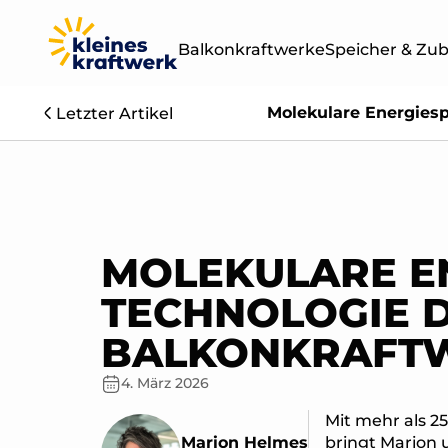
Balkonkraftwerke
Speicher & Zu
Molekulare Energiesp
Letzter Artikel
Leistung
Sets & Module
400W
BALKONKRAF
OHNE SPEICH
800W
MOLEKULARE EN
1000W
TECHNOLOGIE D
BALKONKRAFTW
1500W
4. März 2026
2000W
Mit mehr als 
Marion Helmes
bringt Marion