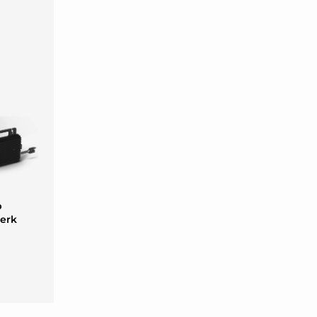
p
werk