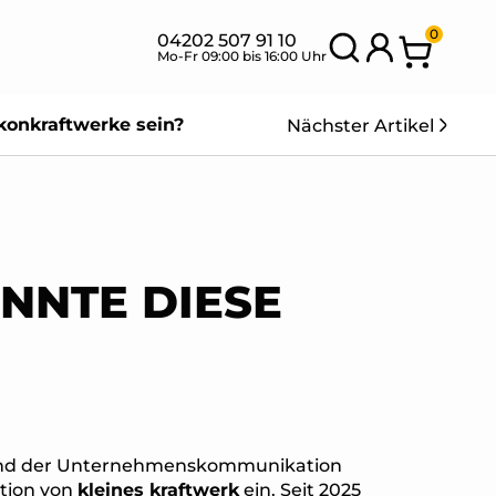
0
04202 507 91 10
Mo-Fr 09:00 bis 16:00 Uhr
konkraftwerke sein?
Nächster Artikel
SETS MIT
BANK
NEU
FLEXIBLEN
SETS
MODULEN
NNTE DIESE
n und der Unternehmenskommunikation
tion von
kleines kraftwerk
ein. Seit 2025