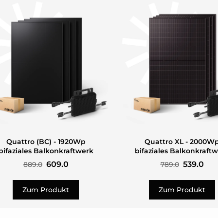
Quattro (BC) - 1920Wp
Quattro XL - 2000W
bifaziales Balkonkraftwerk
bifaziales Balkonkraft
609.0
539.0
889.0
789.0
Zum Produkt
Zum Produkt