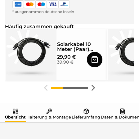
* ausgenommen deutsche Inseln
Häufig zusammen gekauft
Solarkabel 10
Meter (Paar)
4mm² mit MC4
29,90 €
Solarstecker
39,90 €
beidseitig
montiert
Übersicht
Halterung & Montage
Lieferumfang
Daten & Dokumen