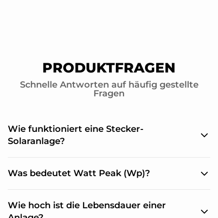
PRODUKTFRAGEN
Schnelle Antworten auf häufig gestellte
Fragen
Wie funktioniert eine Stecker-
Solaranlage?
Die Solarmodule produzieren mit der Kraft der
Was bedeutet Watt Peak (Wp)?
Sonne Gleichstrom. Der an den Modulen
angeschlossene Mikrowechselrichter wandelt den
Gleichstrom in Wechselstrom um. Dieser
Die maximal produzierbare elektrische Leistung
Wie hoch ist die Lebensdauer einer
haushaltsübliche Strom wird über das
von Photovoltaikmodulen wird in Watt Peak
Stromanschlusskabel vom Wechselrichter in eine
angegeben. Dies sind jedoch theoretische
Anlage?