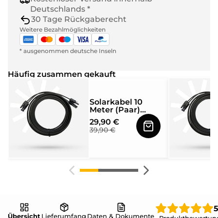
Deutschlands *
30 Tage Rückgaberecht
Weitere Bezahlmöglichkeiten
* ausgenommen deutsche Inseln
Häufig zusammen gekauft
Solarkabel 10
Meter (Paar)
4mm² mit MC4
29,90 €
Solarstecker
39,90 €
beidseitig
montiert
5
Übersicht
Lieferumfang
Daten & Dokumente