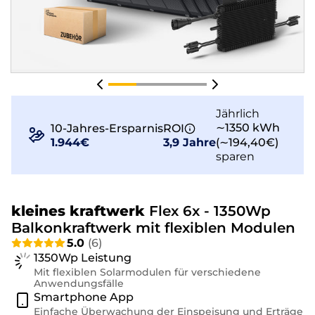
Jährlich
∼1350 kWh
10-Jahres-Ersparnis
ROI
1.944€
3,9 Jahre
(∼194,40€)
sparen
kleines kraftwerk
Flex 6x - 1350Wp
Balkonkraftwerk mit flexiblen Modulen
5.0
(
6
)
1350Wp Leistung
Mit flexiblen Solarmodulen für verschiedene
Anwendungsfälle
Smartphone App
Einfache Überwachung der Einspeisung und Erträge