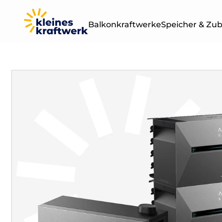
Balkonkraftwerke
Speicher & Zu
Leistung
Sets & Module
400W
BALKONKRAF
OHNE SPEICH
800W
1000W
1500W
2000W