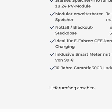
Starkes Speicher-Trio für b
zu 24 PV-Module
Modular erweiterbarer
Je
Speicher
ma
Notfall / Blackout-
B
Steckdose
S
Ideal für E-Fahrer: CEE-ko
Charging
Inklusive Smart Meter mit
von 99 €
10 Jahre Garantie
6000 Lade
Lieferumfang ansehen