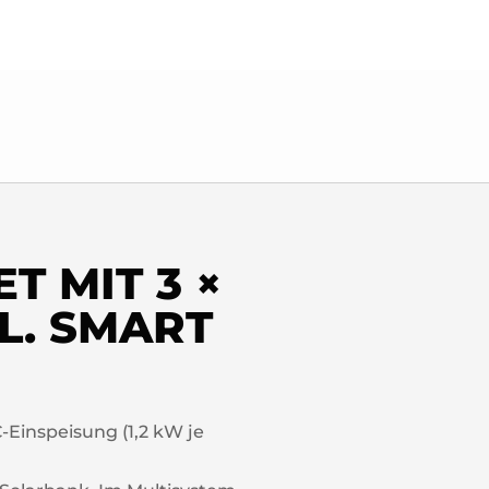
T MIT 3 ×
L. SMART
Einspeisung (1,2 kW je