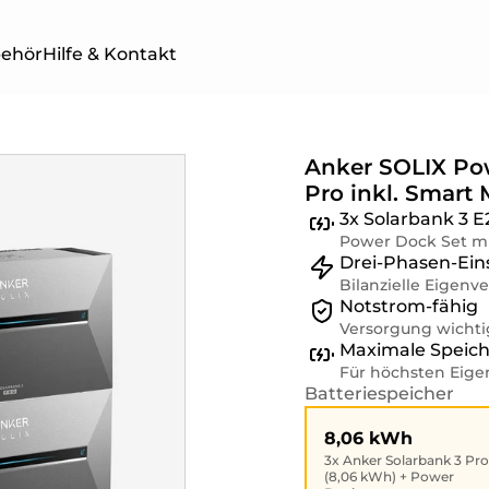
behör
Hilfe & Kontakt
Anker SOLIX Pow
Pro inkl. Smart 
TWERKE
BALKONKRAFTWERKE
SOLAR
3x Solarbank 3 
ER
MIT SPEICHER
4 PRO 
Power Dock Set mi
Drei-Phasen-Ein
Bilanzielle Eigen
Notstrom-fähig
Versorgung wichti
Maximale Speich
Für höchsten Eige
Batteriespeicher
8,06 kWh
3x Anker Solarbank 3 Pro
(8,06 kWh) + Power