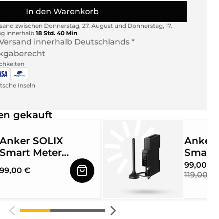
In den Warenkorb
rsand zwischen
Donnerstag, 27. August
und
Donnerstag, 17.
ng innerhalb
18 Std. 40 Min
.
 Versand innerhalb Deutschlands *
kgaberecht
chkeiten
sche Inseln
n gekauft
Anker SOLIX
Anker 
Smart Meter
Smart 
A17X7311
AE1X03
99,00 €
99,00 €
119,00 €