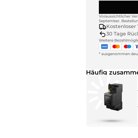
Voraussichtlicher Ve
September
.
Bestellu
Kostenloser
30 Tage Rüc
Weitere Bezahlmögli
* ausgenommen deut
Häufig zusamme