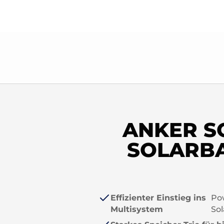
ANKER SO
SOLARBA
Effizienter Einstieg ins
Pow
Multisystem
So