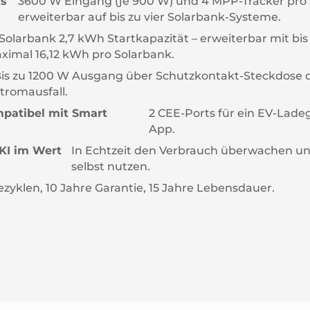
is
3600 W Eingang (je 900 W) und 4 MPP-Tracker pro 
erweiterbar auf bis zu vier Solarbank-Systeme.
 Solarbank 2,7 kWh Startkapazität – erweiterbar mit bis
ximal 16,12 kWh pro Solarbank.
is zu 1200 W Ausgang über Schutzkontakt-Steckdose d
tromausfall.
mpatibel mit Smart
2 CEE-Ports für ein EV-Ladeg
App.
 KI im Wert
In Echtzeit den Verbrauch überwachen un
selbst nutzen.
zyklen, 10 Jahre Garantie, 15 Jahre Lebensdauer.