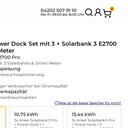
0
04202 507 91 10
Mo-Fr 09:00 bis 16:00 Uhr
er Dock Set mit 3 × Solarbank 3 E2700
Meter
SETS MIT
BANK
E2700 Pro
NEU
FLEXIBLEN
SETS
t 3 Solarbanks & Smart Meter
MODULEN
speisung
verbrauchsoptimierung
ger Verbraucher bei Stromausfall
erkapazität
nverbrauchsanteil
Was ist der beste Speicher für mich?
10,75 kWh
13,44 kWh
3x Anker Solarbank 3 Pro
3x Anker Solarbank 3 Pro
+ Power Dock + 1
+ Power Dock + 2