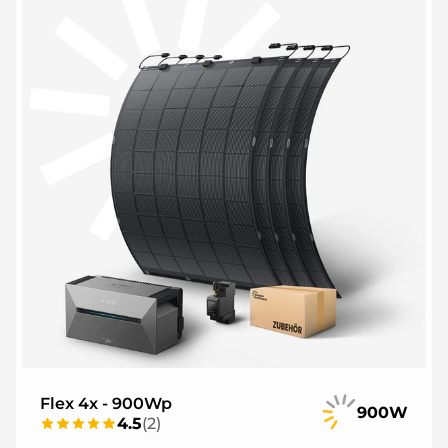
Flex 4x - 900Wp
900W
4.5
(
2
)