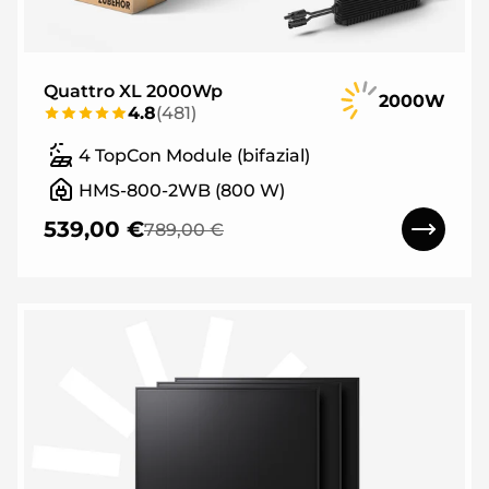
Quattro XL 2000Wp
2000W
4.8
(
481
)
4 TopCon Module (bifazial)
HMS-800-2WB (800 W)
539,00 €
789,00 €