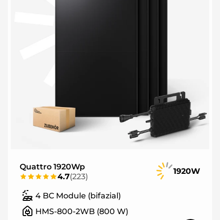
Quattro 1920Wp
1920W
4.7
(
223
)
4 BC Module (bifazial)
HMS-800-2WB (800 W)