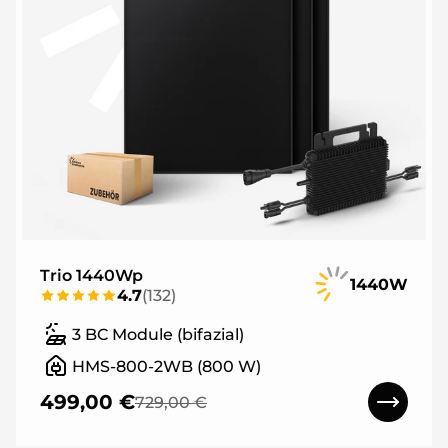
Trio 1440Wp
1440W
4.7
(
132
)
3 BC Module (bifazial)
HMS-800-2WB (800 W)
499,00 €
729,00 €