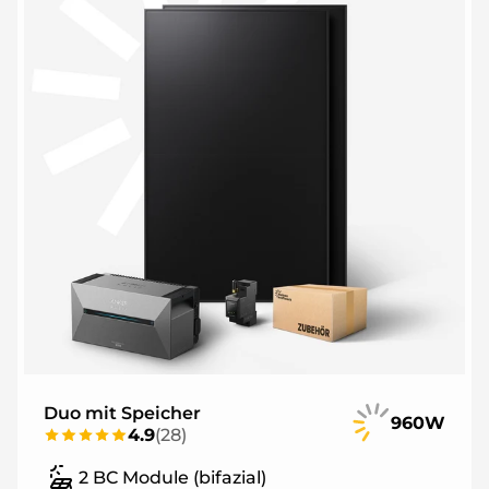
Duo mit Speicher
960W
4.9
(
28
)
2 BC Module (bifazial)