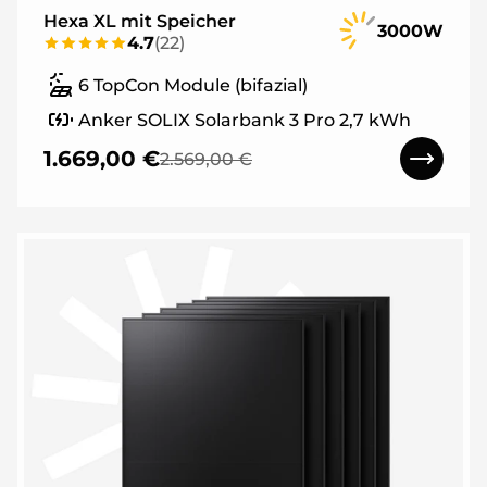
Hexa XL mit Speicher
3000W
4.7
(
22
)
6 TopCon Module (bifazial)
Anker SOLIX Solarbank 3 Pro 2,7 kWh
1.669,00 €
2.569,00 €