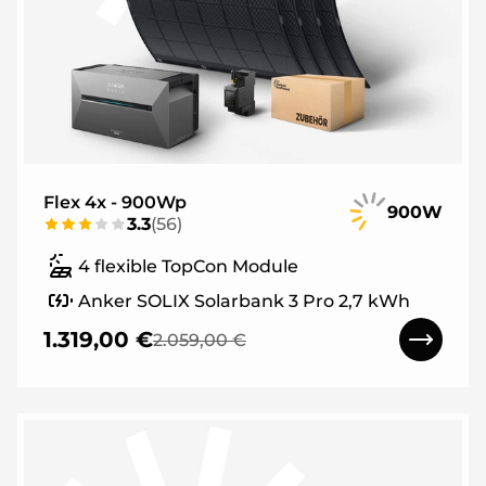
Flex 4x - 900Wp
900W
3.3
(
56
)
4 flexible TopCon Module
Anker SOLIX Solarbank 3 Pro 2,7 kWh
1.319,00 €
2.059,00 €