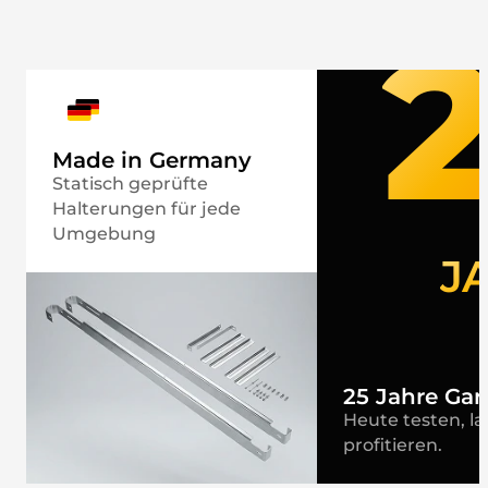
Made in Germany
Statisch geprüfte
Halterungen für jede
Umgebung
J
25 Jahre Gar
Heute testen, la
profitieren.