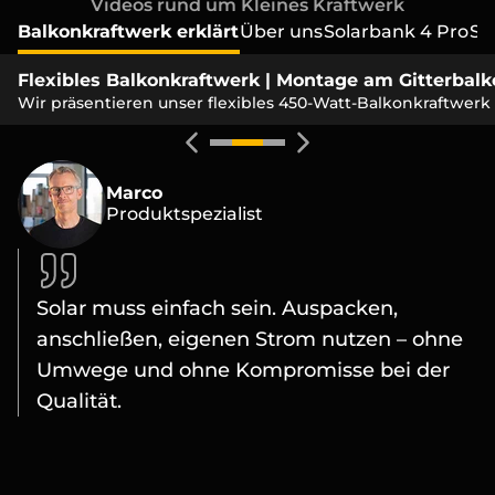
Videos rund um Kleines Kraftwerk
Balkonkraftwerk erklärt
Über uns
Solarbank 4 Pro
So
Flexibles Balkonkraftwerk | Montage am Gitterbal
Wir präsentieren unser flexibles 450-Watt-Balkonkraftwerk
Marco
Produktspezialist
Solar muss einfach sein. Auspacken,
anschließen, eigenen Strom nutzen – ohne
Umwege und ohne Kompromisse bei der
Qualität.